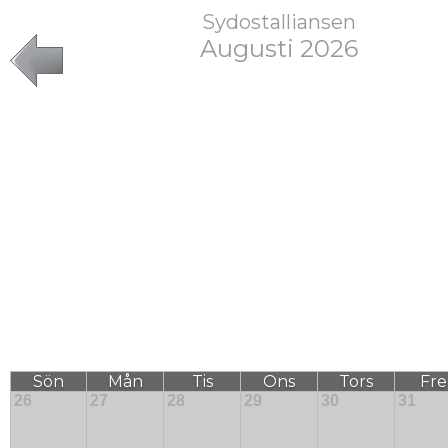
Sydostalliansen
Augusti 2026
Sön
Mån
Tis
Ons
Tors
Fre
26
27
28
29
30
31