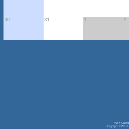
30
31
1
2
Web Calen
Copyright ©2026 l