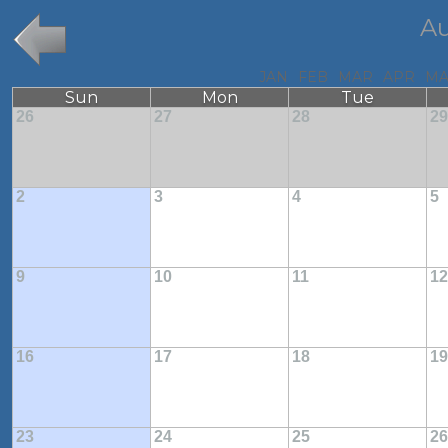
Au
JAN
FEB
MAR
APR
MA
Sun
Mon
Tue
26
27
28
29
2
3
4
5
9
10
11
12
16
17
18
19
23
24
25
26